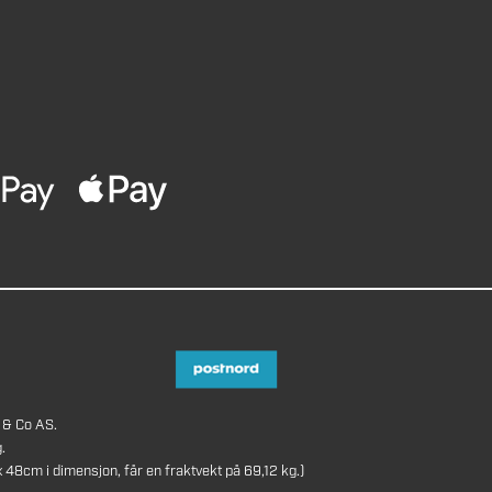
 & Co AS.
.
8cm i dimensjon, får en fraktvekt på 69,12 kg.)