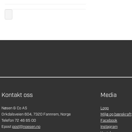
Kontakt oss
Media
Nøsen & Co AS
Logo
Orkdalsveien 604, 7320 Fannrem, Norge
Miljø og bærekraft
Telefon 72 46 65 00
Facebook
Epost
post@noesen.no
Instagram