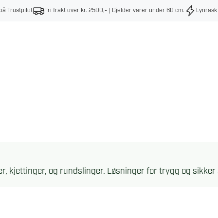
på Trustpilot
Fri frakt over kr. 2500,- | Gjelder varer under 60 cm
.
Lynrask
er, kjettinger, og rundslinger. Løsninger for trygg og sikker 