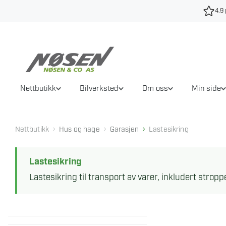
Hopp
4.9 
til
innhold
Nettbutikk
Bilverksted
Om oss
Min side
›
›
›
Nettbutikk
Hus og hage
Garasjen
Lastesikring
Lastesikring
Lastesikring til transport av varer, inkludert stropp