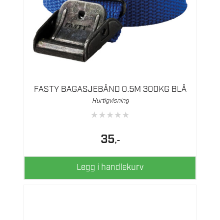
FASTY BAGASJEBÅND 0.5M 300KG BLÅ
Hurtigvisning
★
★
★
★
★
35
,-
Legg i handlekurv