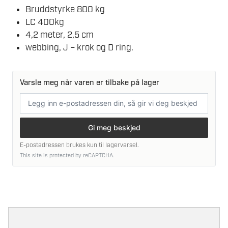
Bruddstyrke 800 kg
LC 400kg
4,2 meter, 2,5 cm
webbing, J – krok og D ring.
Varsle meg når varen er tilbake på lager
E-
postadresse
Gi meg beskjed
E-postadressen brukes kun til lagervarsel.
This site is protected by reCAPTCHA.