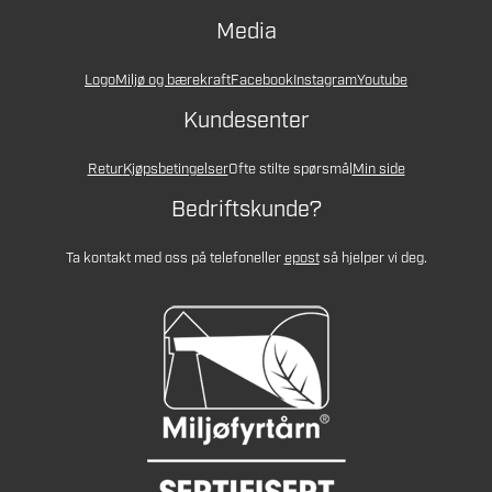
Media
Logo
Miljø og bærekraft
Facebook
Instagram
Youtube
Kundesenter
Retur
Kjøpsbetingelser
Ofte stilte spørsmål
Min side
Bedriftskunde?
Ta kontakt med oss på telefon
eller
epost
så hjelper vi deg.