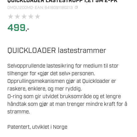
QUICKLOADER LASTESTROPP 1,2T 5M 2-PK
OMQL1200MD
· EAN: 6418091180213
★
★
★
★
★
499
,-
QUICKLOADER lastestrammer
Selvopprullende lastesikring for medium til stor
tilhenger for «gjør det selv» personen.
Opprullingsmekanismen gjør at Quickloader er
raskere, enklere, og mer ryddig.
D-ring som gir utvidet bruksområde og et lengre
håndtak som gjør at man trenger mindre kraft for å
stramme.
Patentert, utviklet i Norge