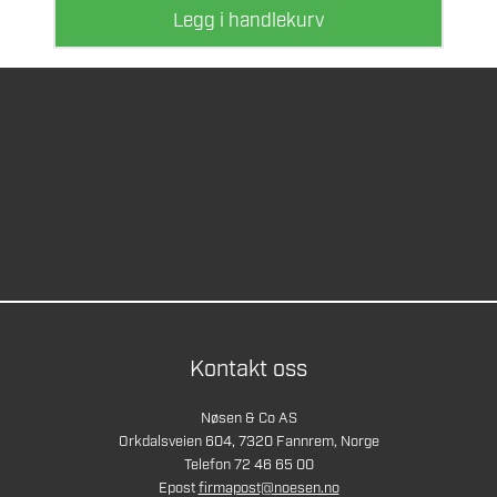
Legg i handlekurv
Kontakt oss
Nøsen & Co AS
Orkdalsveien 604, 7320 Fannrem, Norge
Telefon 72 46 65 00
Epost
firmapost@noesen.no