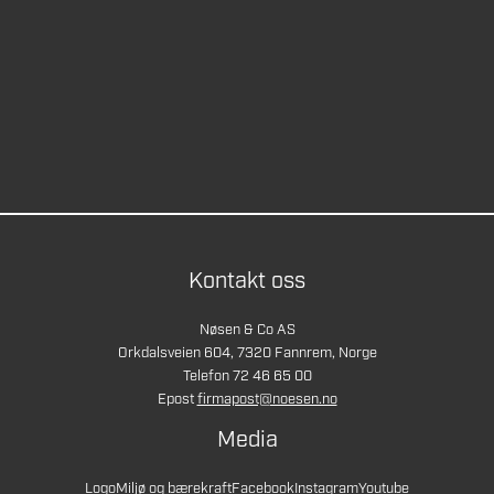
Kontakt oss
Nøsen & Co AS
Orkdalsveien 604, 7320 Fannrem, Norge
Telefon 72 46 65 00
Epost
firmapost@noesen.no
Media
Logo
Miljø og bærekraft
Facebook
Instagram
Youtube