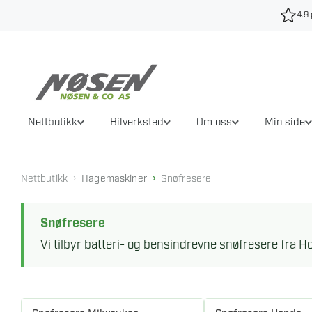
Hopp
4.9 
til
innhold
Nettbutikk
Bilverksted
Om oss
Min side
›
›
Nettbutikk
Hagemaskiner
Snøfresere
Snøfresere
Vi tilbyr batteri- og bensindrevne snøfresere fra H