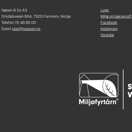
Nøsen & Co AS
Logo
Orkdalsveien 604, 7320 Fannrem, Norge
Miljø og bærekraft
Telefon 72 46 65 00
Facebook
Epost
post@noesen.no
Instagram
Youtube