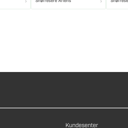
Snøfresere Ariens
Snøfrese
Kundesenter