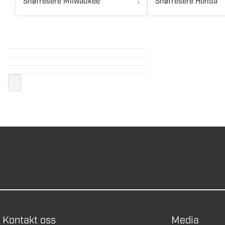
Snøfresere Milwaukee
Snøfresere Honda
Kontakt oss
Media