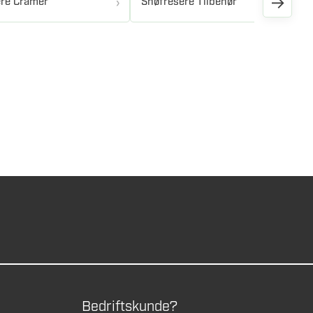
→
re Cramer
Snøfresere Tilbehør
Bedriftskunde?