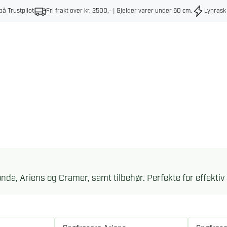
på Trustpilot
Fri frakt over kr. 2500,- | Gjelder varer under 60 cm
.
Lynrask
onda, Ariens og Cramer, samt tilbehør. Perfekte for effekti