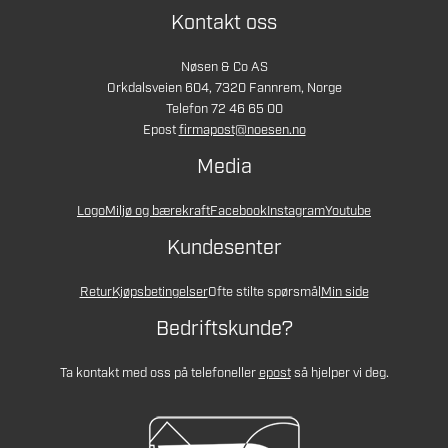
Kontakt oss
Nøsen & Co AS
Orkdalsveien 604, 7320 Fannrem, Norge
Telefon 72 46 65 00
Epost
firmapost@noesen.no
Media
Logo
Miljø og bærekraft
Facebook
Instagram
Youtube
Kundesenter
Retur
Kjøpsbetingelser
Ofte stilte spørsmål
Min side
Bedriftskunde?
Ta kontakt med oss på telefon
eller
epost
så hjelper vi deg.