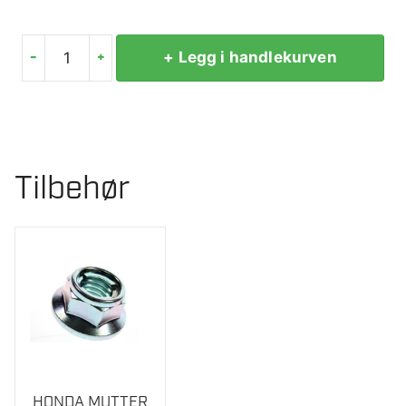
-
+
+ Legg i handlekurven
HONDA
BRYTEBOLT
VIFTE
HSS655
antall
Tilbehør
HONDA MUTTER