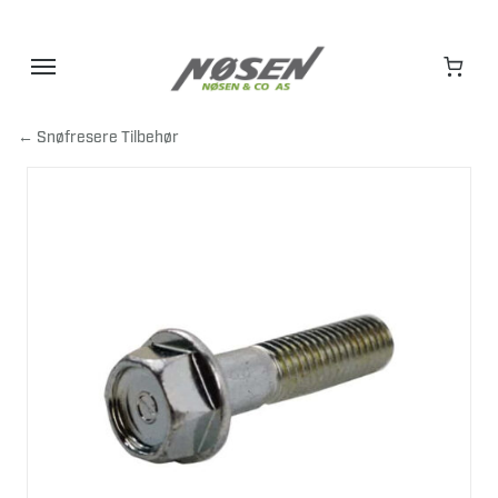
Hopp
til
innhold
← Snøfresere Tilbehør