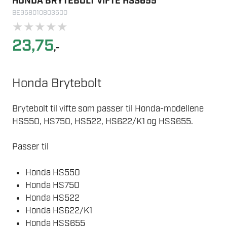
HONDA BRYTEBOLT VIFTE HSS655
BE958010803500
★
★
★
★
★
23,75
,-
Honda Brytebolt
Brytebolt til vifte som passer til Honda-modellene
HS550, HS750, HS522, HS622/K1 og HSS655.
Passer til
Honda HS550
Honda HS750
Honda HS522
Honda HS622/K1
Honda HSS655