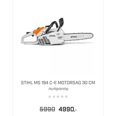
STIHL MS 194 C-E MOTORSAG 30 CM
Hurtigvisning
★
★
★
★
★
Opprinnelig
Nåværende
5990
4990
,-
pris
pris