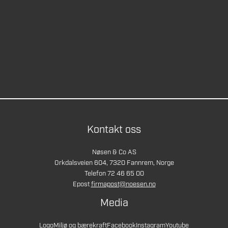
Kontakt oss
Nøsen & Co AS
Orkdalsveien 604, 7320 Fannrem, Norge
Telefon 72 46 65 00
Epost
firmapost@noesen.no
Media
Logo
Miljø og bærekraft
Facebook
Instagram
Youtube