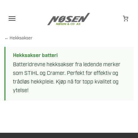
Hopp
til
innhold
← Hekksakser
Hekksakser batteri
Batteridrevne hekksakser fra ledende merker
som STIHL og Cramer. Perfekt for effektiv og
trådløs hekkpleie. Kjøp nå for topp kvalitet og
ytelse!