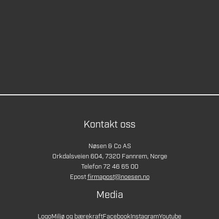
Kontakt oss
Nøsen & Co AS
Orkdalsveien 604, 7320 Fannrem, Norge
Telefon 72 46 65 00
Epost
firmapost@noesen.no
Media
Logo
Miljø og bærekraft
Facebook
Instagram
Youtube