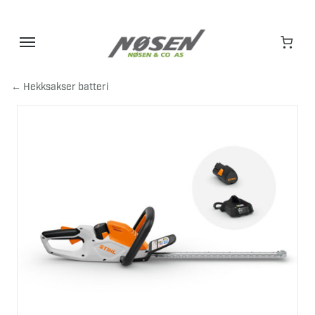
Hopp
til
innhold
← Hekksakser batteri