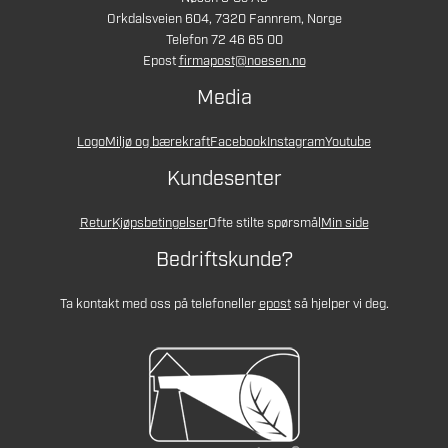
Orkdalsveien 604, 7320 Fannrem, Norge
Telefon 72 46 65 00
Epost
firmapost@noesen.no
Media
Logo
Miljø og bærekraft
Facebook
Instagram
Youtube
Kundesenter
Retur
Kjøpsbetingelser
Ofte stilte spørsmål
Min side
Bedriftskunde?
Ta kontakt med oss på telefon
eller
epost
så hjelper vi deg.