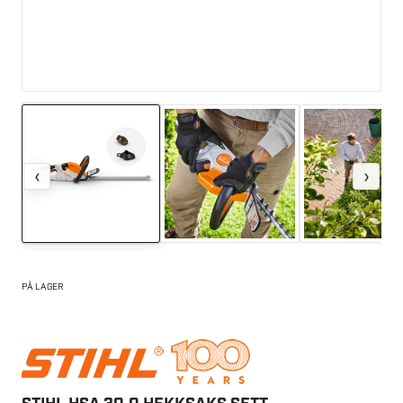
‹
›
PÅ LAGER