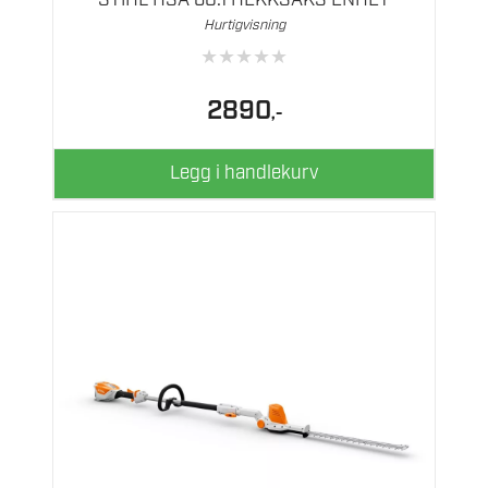
Hurtigvisning
★
★
★
★
★
2890
,-
Legg i handlekurv