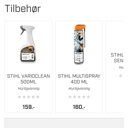
Tilbehør
STIHL 
SENS
Hurti
Dette
★
★
STIHL VARIOCLEAN
STIHL MULTISPRAY
produktet
500ML
400 ML
har
Hurtigvisning
Hurtigvisning
flere
★
★
★
★
★
★
★
★
★
★
varianter.
Alternati
159
160
,-
,-
kan
velges
på