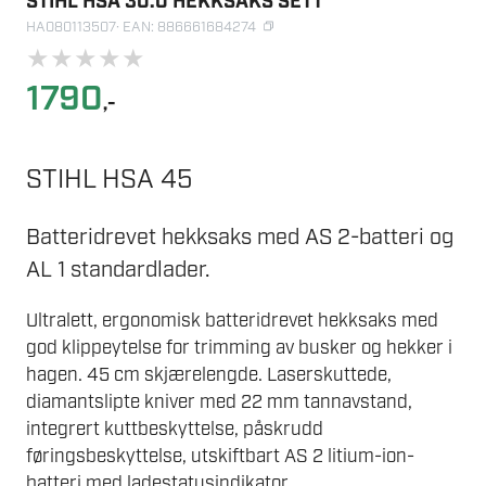
STIHL HSA 30.0 HEKKSAKS SETT
HA080113507
· EAN: 886661684274
★
★
★
★
★
1790
,-
STIHL HSA 45
Batteridrevet hekksaks med AS 2-batteri og
AL 1 standardlader.
Ultralett, ergonomisk batteridrevet hekksaks med
god klippeytelse for trimming av busker og hekker i
hagen. 45 cm skjærelengde. Laserskuttede,
diamantslipte kniver med 22 mm tannavstand,
integrert kuttbeskyttelse, påskrudd
føringsbeskyttelse, utskiftbart AS 2 litium-ion-
batteri med ladestatusindikator.