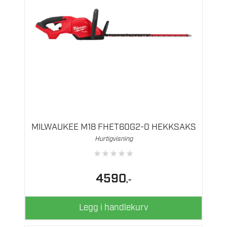
MILWAUKEE M18 FHET60G2-0 HEKKSAKS
Hurtigvisning
★
★
★
★
★
4590
,-
Legg i handlekurv