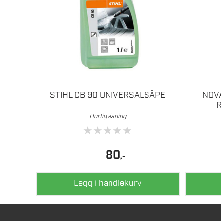
STIHL CB 90 UNIVERSALSÅPE
NOV
Hurtigvisning
★
★
★
★
★
80
,-
Legg i handlekurv