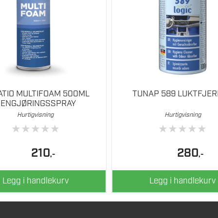
ATIO MULTIFOAM 500ML
TUNAP 589 LUKTFJE
RENGJØRINGSSPRAY
Hurtigvisning
Hurtigvisning
★
★
★
★
★
★
★
★
★
★
210
280
,-
,-
Legg i handlekurv
Legg i handlekurv