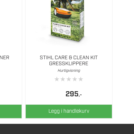
RNER
STIHL CARE & CLEAN KIT
GRESSKLIPPERE
Hurtigvisning
★
★
★
★
★
295
,-
Legg i handlekurv