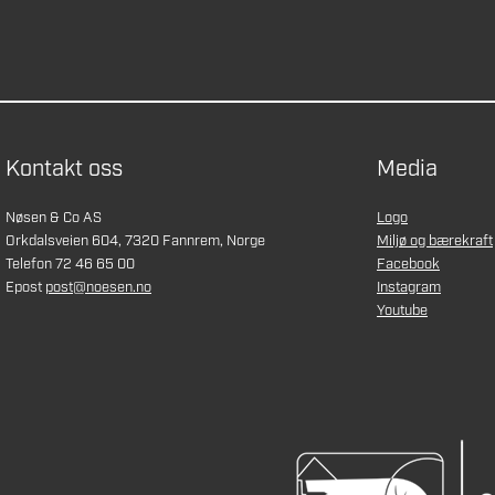
Kontakt oss
Media
Nøsen & Co AS
Logo
Orkdalsveien 604, 7320 Fannrem, Norge
Miljø og bærekraft
Telefon 72 46 65 00
Facebook
Epost
post@noesen.no
Instagram
Youtube