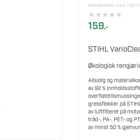
00008819400
· EAN: 79571
★
★
★
★
★
159
,-
STIHL VarioCle
Økologisk rengjør
Allsidig og material
av 92 % innholdsstoff
overflatetilsmussinger,
gressflekker på STIHL
av luftfilteret på mo
tråd-, PA-, PET- og PT
av minst 50 % gjenvun