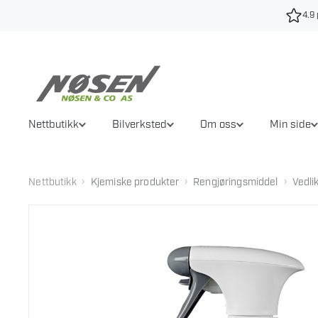
Hopp
4.9 
til
innhold
Nettbutikk
Bilverksted
Om oss
Min side
›
›
›
Nettbutikk
Kjemiske produkter
Rengjøringsmiddel
Vedli