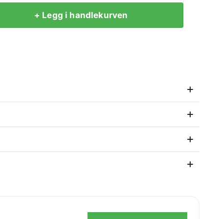
+ Legg i handlekurven
så etter kjøpet.