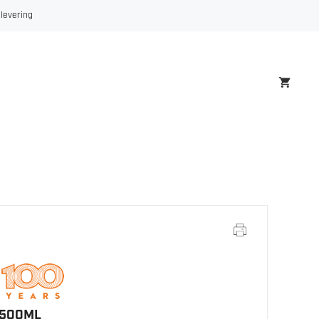
500ML
 levering
antall
 500ML