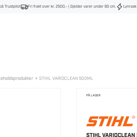
på Trustpilot
Fri frakt over kr. 2500,- | Gjelder varer under 60 cm
.
Lynrask
›
keholdsprodukter
STIHL VARIOCLEAN 500ML
PÅ LAGER
STIHL VARIOCLEAN