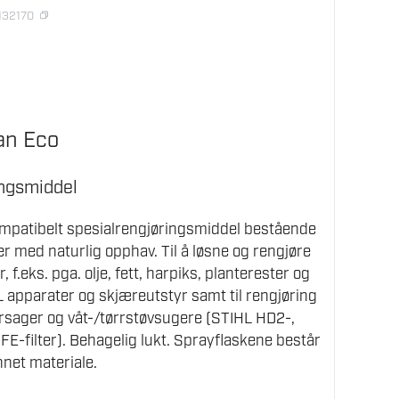
1132170
an Eco
ingsmiddel
kompatibelt spesialrengjøringsmiddel bestående
er med naturlig opphav. Til å løsne og rengjøre
 f.eks. pga. olje, fett, harpiks, planterester og
 apparater og skjæreutstyr samt til rengjøring
torsager og våt-/tørrstøvsugere (STIHL HD2-,
FE-filter). Behagelig lukt. Sprayflaskene består
net materiale.