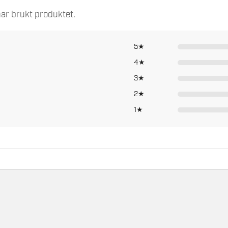
ar brukt produktet.
5★
4★
3★
2★
1★