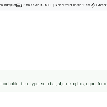
på Trustpilot
Fri frakt over kr. 2500,- | Gjelder varer under 60 cm
.
Lynrask
Inneholder flere typer som flat, stjerne og torx, egnet for 