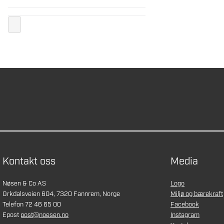
Kontakt oss
Media
Nøsen & Co AS
Logo
Orkdalsveien 604, 7320 Fannrem, Norge
Miljø og bærekraft
Telefon 72 46 65 00
Facebook
Epost
post@noesen.no
Instagram