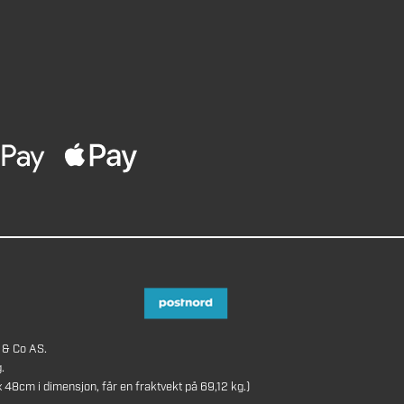
 & Co AS.
.
8cm i dimensjon, får en fraktvekt på 69,12 kg.)