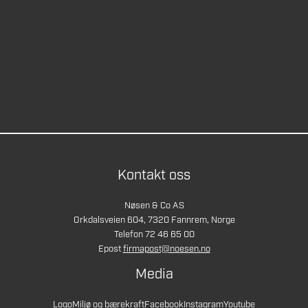
Kontakt oss
Nøsen & Co AS
Orkdalsveien 604, 7320 Fannrem, Norge
Telefon 72 46 65 00
Epost
firmapost@noesen.no
Media
Logo
Miljø og bærekraft
Facebook
Instagram
Youtube