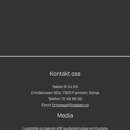
Kontakt oss
Nøsen & Co AS
Orkdalsveien 604, 7320 Fannrem, Norge
Telefon 72 46 65 00
Epost
firmapost@noesen.no
Media
Logo
Miljø og bærekraft
Facebook
Instagram
Youtube