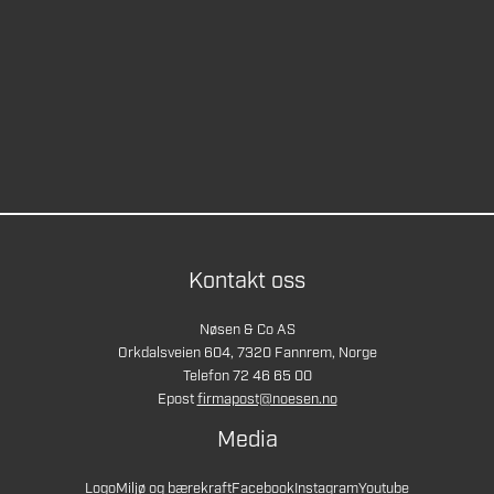
Kontakt oss
Nøsen & Co AS
Orkdalsveien 604, 7320 Fannrem, Norge
Telefon 72 46 65 00
Epost
firmapost@noesen.no
Media
Logo
Miljø og bærekraft
Facebook
Instagram
Youtube