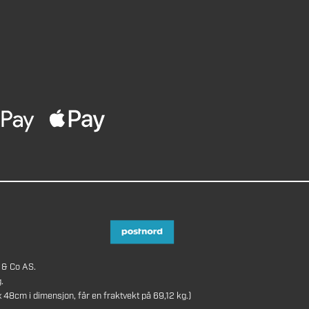
 & Co AS.
.
8cm i dimensjon, får en fraktvekt på 69,12 kg.)