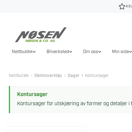
Hopp
4.9 
til
innhold
Nettbutikk
Bilverksted
Om oss
Min side
›
›
›
Nettbutikk
Elektroverktøy
Sager
Kontursager
Kontursager
Kontursager for utskjæring av former og detaljer i 