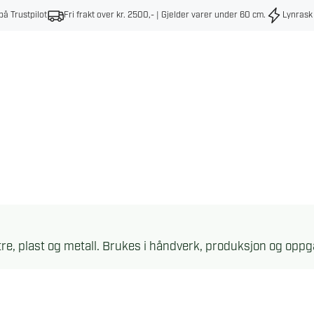
på Trustpilot
Fri frakt over kr. 2500,- | Gjelder varer under 60 cm
.
Lynrask
tre, plast og metall. Brukes i håndverk, produksjon og oppg