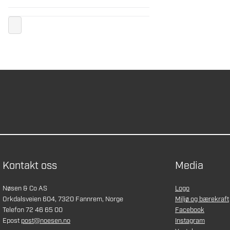
Kontakt oss
Media
Nøsen & Co AS
Logo
Orkdalsveien 604, 7320 Fannrem, Norge
Miljø og bærekraft
Telefon 72 46 65 00
Facebook
Epost
post@noesen.no
Instagram