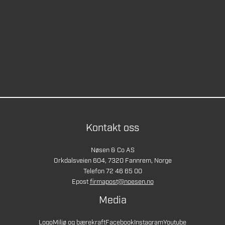
Kontakt oss
Nøsen & Co AS
Orkdalsveien 604, 7320 Fannrem, Norge
Telefon 72 46 65 00
Epost
firmapost@noesen.no
Media
Logo
Miljø og bærekraft
Facebook
Instagram
Youtube