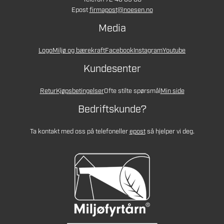
Epost
firmapost@noesen.no
Media
Logo
Miljø og bærekraft
Facebook
Instagram
Youtube
Kundesenter
Retur
Kjøpsbetingelser
Ofte stilte spørsmål
Min side
Bedriftskunde?
Ta kontakt med oss på telefon
eller
epost
så hjelper vi deg.