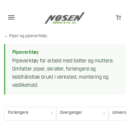
Hopp
til
innhold
← Piper og pipeverktøy
Pipeverktøy
Pipeverktøy for arbeid med bolter og muttere.
Omfatter piper, skraller, forlengere og
leddhåndtak brukt i verksted, montering og
vedlikehold.
Forlengere
Overganger
Universal