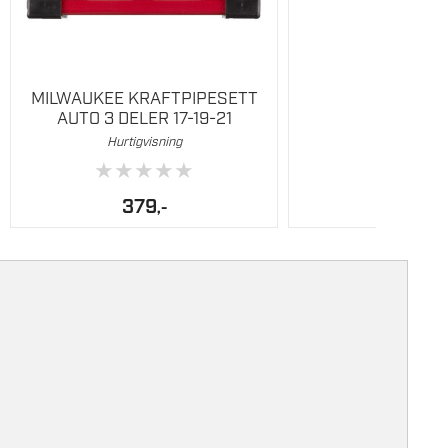
på
produktsiden
MILWAUKEE KRAFTPIPESETT
AUTO 3 DELER 17-19-21
Hurtigvisning
★
★
★
★
★
379
,-