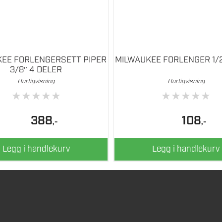
EE FORLENGERSETT PIPER
MILWAUKEE FORLENGER 1/
3/8″ 4 DELER
Hurtigvisning
Hurtigvisning
★
★
★
★
★
★
★
★
★
★
388
108
,-
,-
Legg i handlekurv
Legg i handlekurv