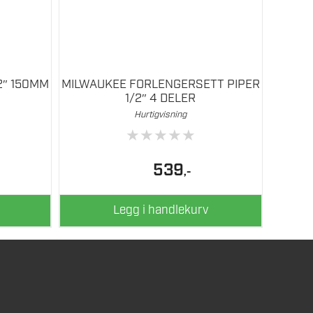
2″ 150MM
MILWAUKEE FORLENGERSETT PIPER
1/2″ 4 DELER
Hurtigvisning
★
★
★
★
★
539
,-
Legg i handlekurv