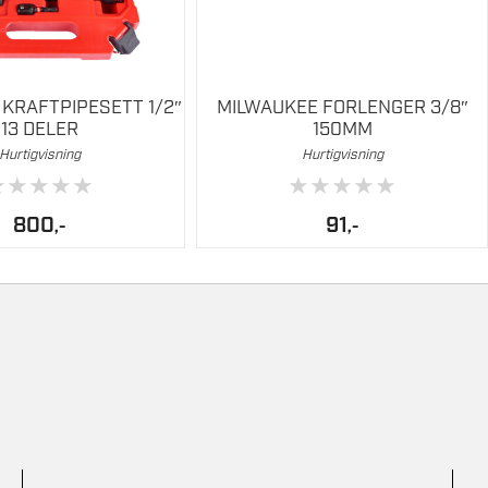
KRAFTPIPESETT 1/2″
MILWAUKEE FORLENGER 3/8″
13 DELER
150MM
Hurtigvisning
Hurtigvisning
★
★
★
★
★
★
★
★
★
★
800
91
,-
,-