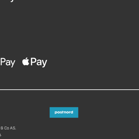
 & Co AS.
.