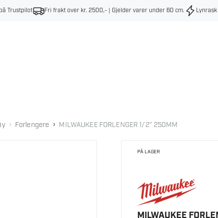
på Trustpilot
Fri frakt over kr. 2500,- | Gjelder varer under 60 cm
.
Lynrask
›
›
øy
Forlengere
MILWAUKEE FORLENGER 1/2″ 250MM
PÅ LAGER
MILWAUKEE FORLE