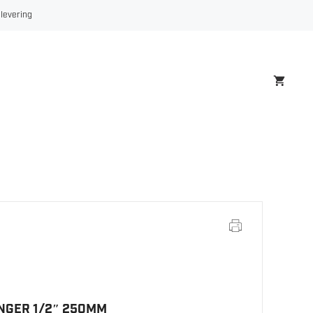
1/2"
 levering
250MM
antall
NGER 1/2″ 250MM