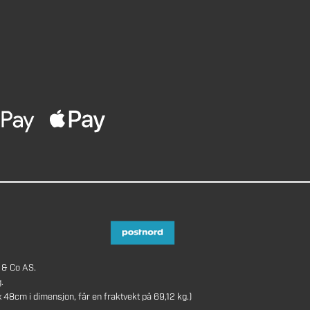
 & Co AS.
.
8cm i dimensjon, får en fraktvekt på 69,12 kg.)