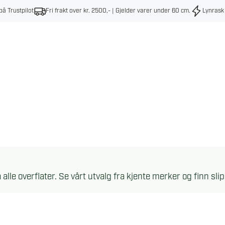
på Trustpilot
Fri frakt over kr. 2500,- | Gjelder varer under 60 cm
.
Lynrask
å alle overflater. Se vårt utvalg fra kjente merker og finn s