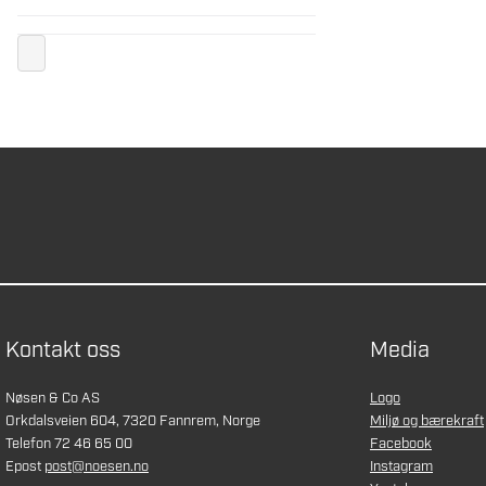
Kontakt oss
Media
Nøsen & Co AS
Logo
Orkdalsveien 604, 7320 Fannrem, Norge
Miljø og bærekraft
Telefon 72 46 65 00
Facebook
Epost
post@noesen.no
Instagram