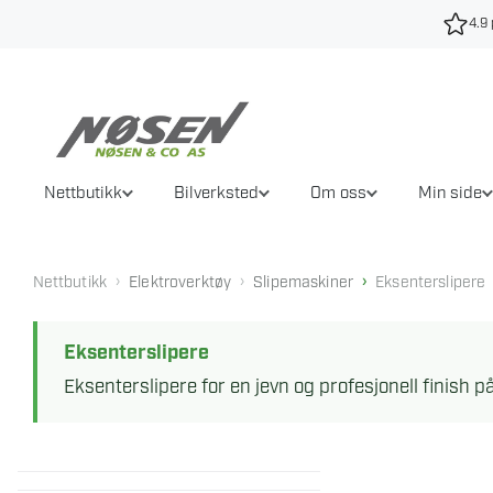
Hopp
4.9 
til
innhold
Nettbutikk
Bilverksted
Om oss
Min side
›
›
›
Nettbutikk
Elektroverktøy
Slipemaskiner
Eksenterslipere
Eksenterslipere
Eksenterslipere for en jevn og profesjonell finish p