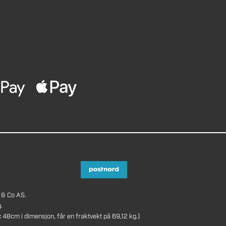
 & Co AS.
.
8cm i dimensjon, får en fraktvekt på 69,12 kg.)