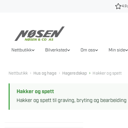
Hopp
4.9 
til
innhold
Nettbutikk
Bilverksted
Om oss
Min side
›
›
›
Nettbutikk
Hus og hage
Hageredskap
Hakker og spett
Hakker og spett
Hakker og spett til graving, bryting og bearbeiding