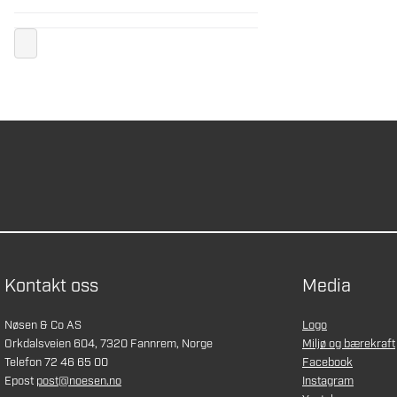
Kontakt oss
Media
Nøsen & Co AS
Logo
Orkdalsveien 604, 7320 Fannrem, Norge
Miljø og bærekraft
Telefon 72 46 65 00
Facebook
Epost
post@noesen.no
Instagram