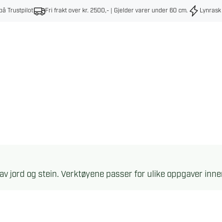
på Trustpilot
Fri frakt over kr. 2500,- | Gjelder varer under 60 cm
.
Lynrask
 av jord og stein. Verktøyene passer for ulike oppgaver inn