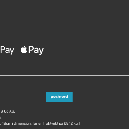
 & Co AS.
.
8cm i dimensjon, får en fraktvekt på 69,12 kg.)