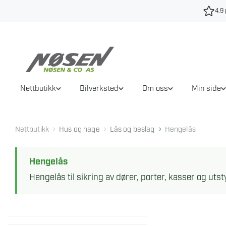
Hopp
4.9 
til
innhold
Nettbutikk
Bilverksted
Om oss
Min side
›
›
›
Nettbutikk
Hus og hage
Lås og beslag
Hengelås
Hengelås
Hengelås til sikring av dører, porter, kasser og ut