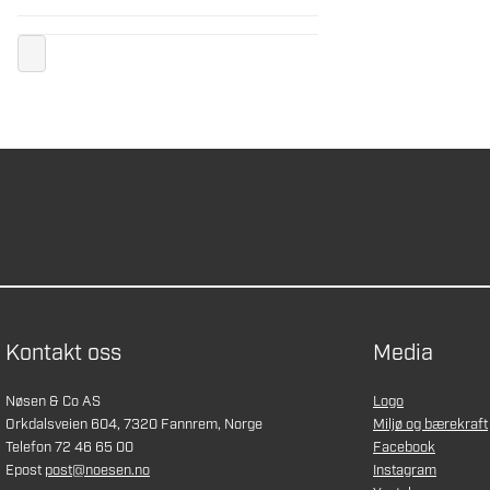
Kontakt oss
Media
Nøsen & Co AS
Logo
Orkdalsveien 604, 7320 Fannrem, Norge
Miljø og bærekraft
Telefon 72 46 65 00
Facebook
Epost
post@noesen.no
Instagram