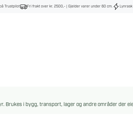
på Trustpilot
Fri frakt over kr. 2500,- | Gjelder varer under 60 cm
.
Lynrask
styr. Brukes i bygg, transport, lager og andre områder der e