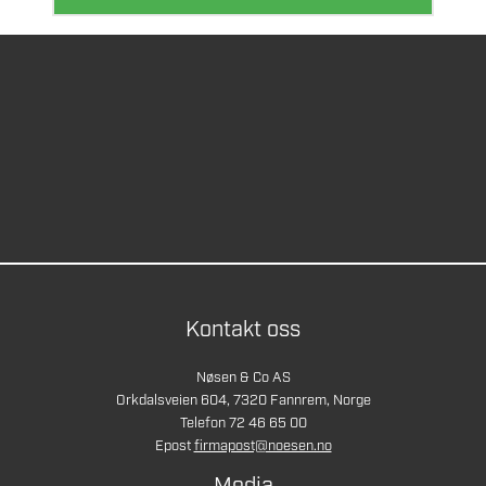
Kontakt oss
Nøsen & Co AS
Orkdalsveien 604, 7320 Fannrem, Norge
Telefon 72 46 65 00
Epost
firmapost@noesen.no