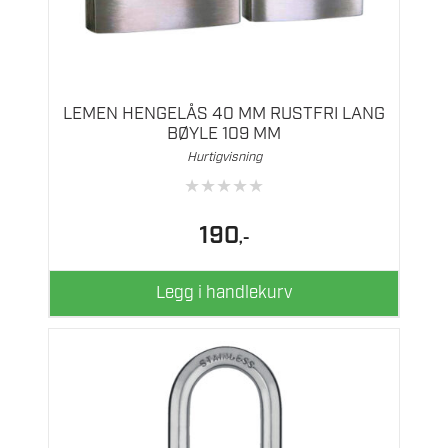
LEMEN HENGELÅS 40 MM RUSTFRI LANG
BØYLE 109 MM
Hurtigvisning
★
★
★
★
★
190
,-
Legg i handlekurv