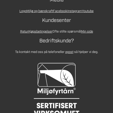
Media
Logo
Miljø og bærekraft
Facebook
Instagram
Youtube
Kundesenter
Retur
Kjøpsbetingelser
Ofte stilte spørsmål
Min side
Bedriftskunde?
Ta kontakt med oss på telefon
eller
epost
så hjelper vi deg.