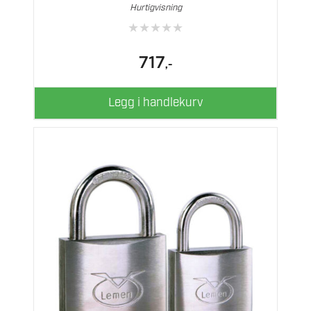
Hurtigvisning
★
★
★
★
★
717
,-
Legg i handlekurv