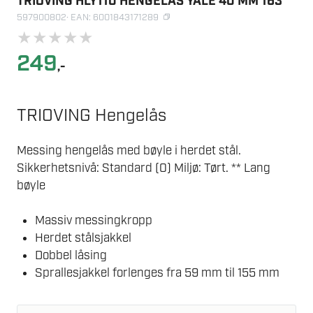
TRIOVING HLY110 HENGELÅS YALE 40 MM 163
597900802
· EAN: 6001843171289
★
★
★
★
★
249
,-
TRIOVING Hengelås
Messing hengelås med bøyle i herdet stål.
Sikkerhetsnivå: Standard (0) Miljø: Tørt. ** Lang
bøyle
Massiv messingkropp
Herdet stålsjakkel
Dobbel låsing
Sprallesjakkel forlenges fra 59 mm til 155 mm