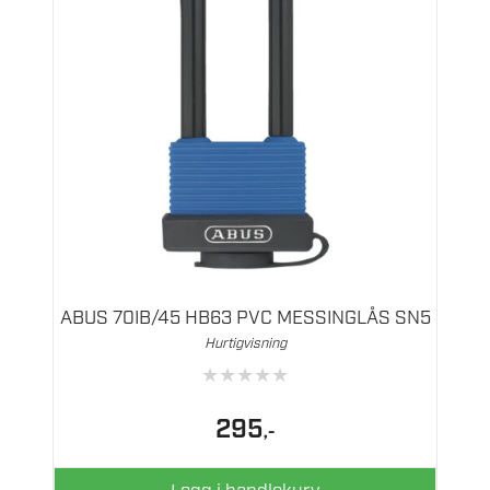
ABUS 70IB/45 HB63 PVC MESSINGLÅS SN5
Hurtigvisning
★
★
★
★
★
295
,-