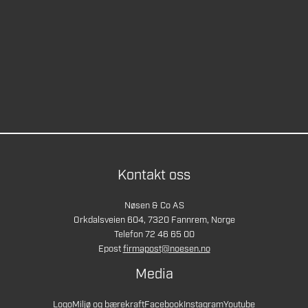
Kontakt oss
Nøsen & Co AS
Orkdalsveien 604, 7320 Fannrem, Norge
Telefon 72 46 65 00
Epost
firmapost@noesen.no
Media
Logo
Miljø og bærekraft
Facebook
Instagram
Youtube