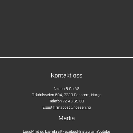
Kontakt oss
Nøsen & Co AS
Orkdalsveien 604, 7320 Fannrem, Norge
Telefon 72 46 65 00
Epost
firmapost@noesen.no
Media
Logo
Miljø og bærekraft
Facebook
Instagram
Youtube