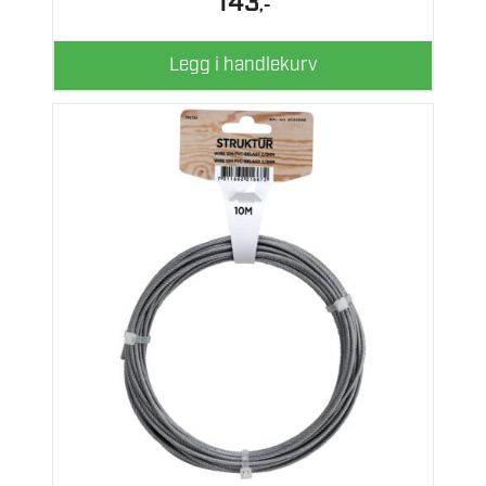
143
,-
Legg i handlekurv