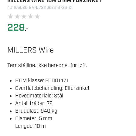
MILLERS WIRE 10M 5 MM FORZINKET
401105036
· EAN: 7311662216726
★
★
★
★
★
228
,-
MILLERS Wire
Tørr stålline. Ikke beregnet for løft.
ETIM klasse: EC001471
Overflatebehandling: Elforzinket
Hovedmateriale: Stål
Antall tråder: 72
Bruddlast: 940 kg
Diameter: 5 mm
Lengde: 10 m