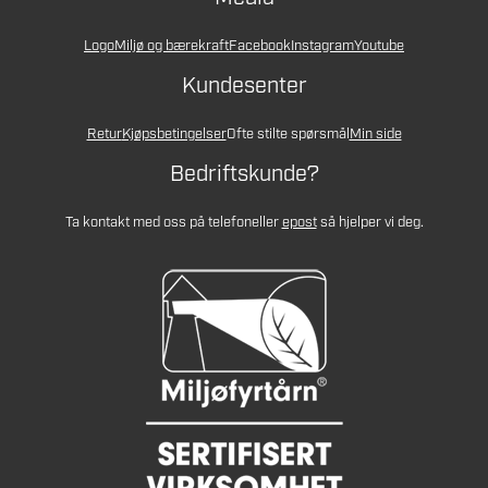
Logo
Miljø og bærekraft
Facebook
Instagram
Youtube
Kundesenter
Retur
Kjøpsbetingelser
Ofte stilte spørsmål
Min side
Bedriftskunde?
Ta kontakt med oss på telefon
eller
epost
så hjelper vi deg.