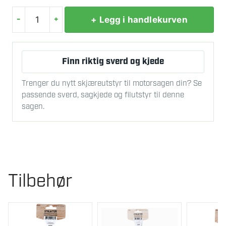
-
+
+ Legg i handlekurven
MILLERS
WIRE
10M
Finn riktig sverd og kjede
5
MM
Trenger du nytt skjæreutstyr til motorsagen din? Se
FORZINKET
passende sverd, sagkjede og filutstyr til denne
antall
sagen.
Tilbehør