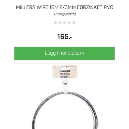
MILLERS WIRE 10M 2/3MM FORZINKET PVC
Hurtigvisning
★
★
★
★
★
165
,-
Legg i handlekurv