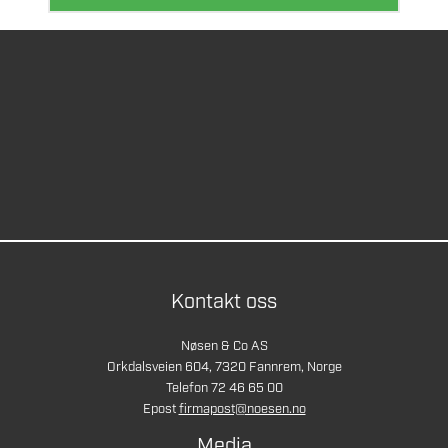
Kontakt oss
Nøsen & Co AS
Orkdalsveien 604, 7320 Fannrem, Norge
Telefon 72 46 65 00
Epost
firmapost@noesen.no
Media