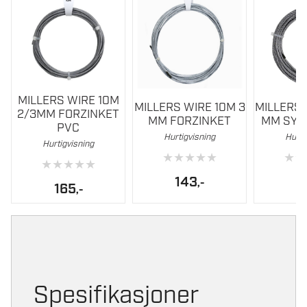
MILLERS WIRE 10M
MILLERS WIRE 10M 3
MILLERS 
2/3MM FORZINKET
MM FORZINKET
MM SYR
PVC
Hurtigvisning
Hurti
Hurtigvisning
★
★
★
★
★
★
★
★
★
★
★
★
143
6
,-
165
,-
Spesifikasjoner