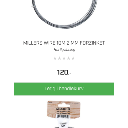
MILLERS WIRE 10M 2 MM FORZINKET
Hurtigvisning
★
★
★
★
★
120
,-
Legg i handlekurv