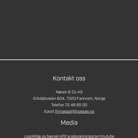
Kontakt oss
Nøsen & Co AS
Orkdalsveien 604, 7320 Fannrem, Norge
Telefon 72 46 65 00
Epost
firmapost@noesen.no
Media
Logo
Miljø og bærekraft
Facebook
Instagram
Youtube