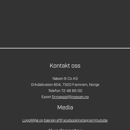
Kontakt oss
Nøsen & Co AS
Orkdalsveien 604, 7320 Fannrem, Norge
Telefon 72 46 65 00
Epost
firmapost@noesen.no
Media
Logo
Miljø og bærekraft
Facebook
Instagram
Youtube