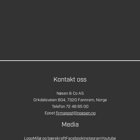
Kontakt oss
Nøsen & Co AS
Orkdalsveien 604, 7320 Fannrem, Norge
Telefon 72 46 65 00
Epost
firmapost@noesen.no
Media
Logo
Miljø og bærekraft
Facebook
Instagram
Youtube