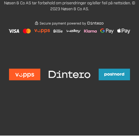
Nøsen & Co AS tar forbehold om prisendringer og/eller feil på nettsiden. ©
2023 Nøsen & Co AS.
Veil. pris
Legg i handlekurv
12 590,-
8 990,-