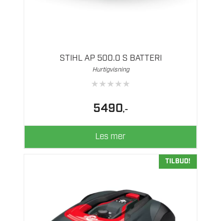
STIHL AP 500.0 S BATTERI
Hurtigvisning
★
★
★
★
★
5490
,-
Les mer
TILBUD!