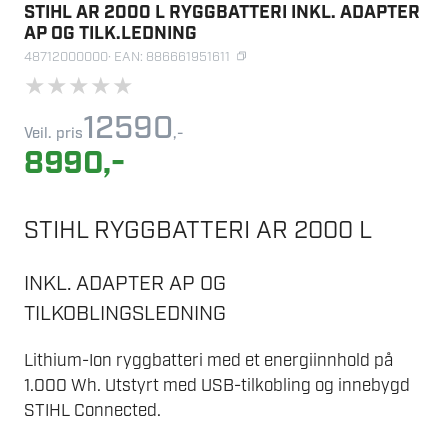
STIHL AR 2000 L RYGGBATTERI INKL. ADAPTER
AP OG TILK.LEDNING
48712000000
· EAN: 886661951611
★
★
★
★
★
12590
Veil. pris
,-
8990
,-
STIHL RYGGBATTERI AR 2000 L
INKL. ADAPTER AP OG
TILKOBLINGSLEDNING
Lithium-Ion ryggbatteri med et energiinnhold på
1.000 Wh. Utstyrt med USB-tilkobling og innebygd
STIHL Connected.