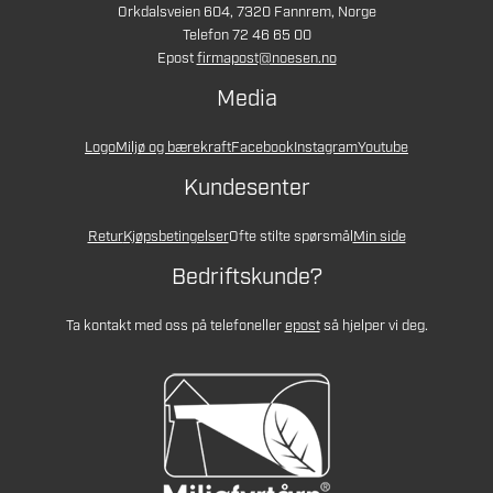
Orkdalsveien 604, 7320 Fannrem, Norge
Telefon 72 46 65 00
Epost
firmapost@noesen.no
Media
Logo
Miljø og bærekraft
Facebook
Instagram
Youtube
Kundesenter
Retur
Kjøpsbetingelser
Ofte stilte spørsmål
Min side
Bedriftskunde?
Ta kontakt med oss på telefon
eller
epost
så hjelper vi deg.