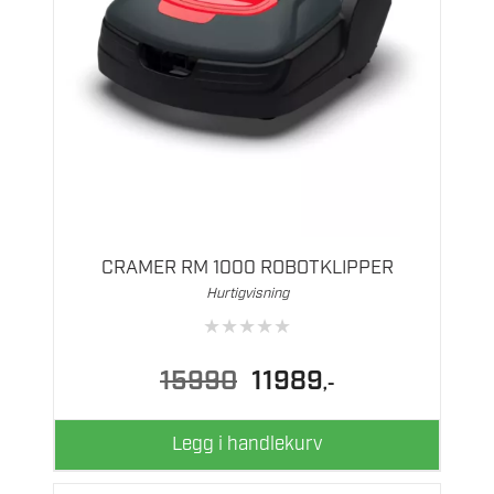
CRAMER RM 1000 ROBOTKLIPPER
Hurtigvisning
★
★
★
★
★
Opprinnelig
Nåværende
15990
11989
,-
pris
pris
var:
er:
15990.
11989.
Legg i handlekurv