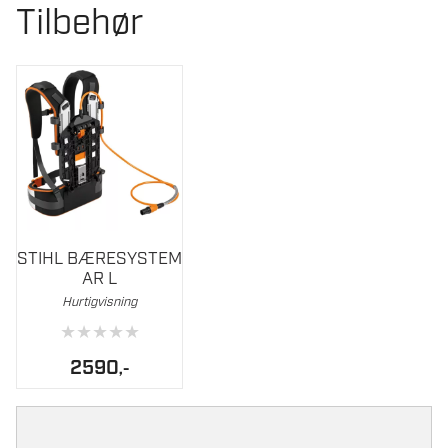
Tilbehør
STIHL BÆRESYSTEM
AR L
Hurtigvisning
★
★
★
★
★
2590
,-