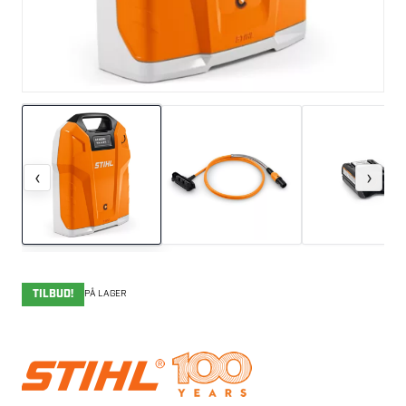
‹
›
TILBUD!
PÅ LAGER