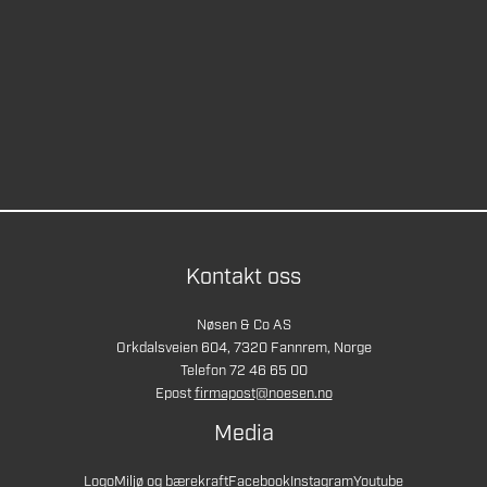
Kontakt oss
Nøsen & Co AS
Orkdalsveien 604, 7320 Fannrem, Norge
Telefon 72 46 65 00
Epost
firmapost@noesen.no
Media
Logo
Miljø og bærekraft
Facebook
Instagram
Youtube