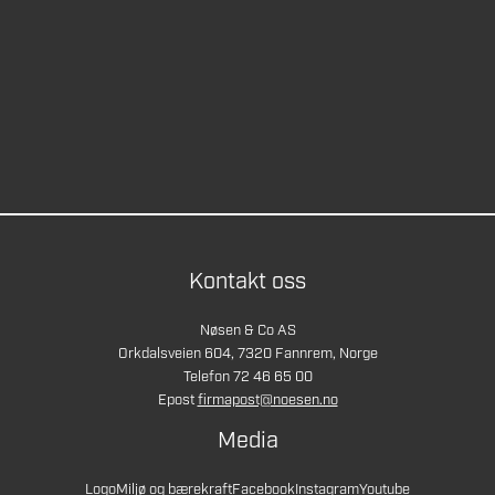
Kontakt oss
Nøsen & Co AS
Orkdalsveien 604, 7320 Fannrem, Norge
Telefon 72 46 65 00
Epost
firmapost@noesen.no
Media
Logo
Miljø og bærekraft
Facebook
Instagram
Youtube