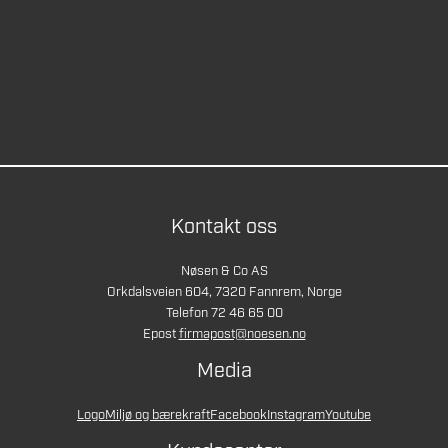
Kontakt oss
Nøsen & Co AS
Orkdalsveien 604, 7320 Fannrem, Norge
Telefon 72 46 65 00
Epost
firmapost@noesen.no
Media
Logo
Miljø og bærekraft
Facebook
Instagram
Youtube