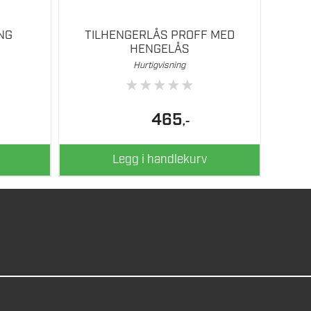
NG
TILHENGERLÅS PROFF MED
HENGELÅS
Hurtigvisning
★
★
★
★
★
465
,-
Legg i handlekurv