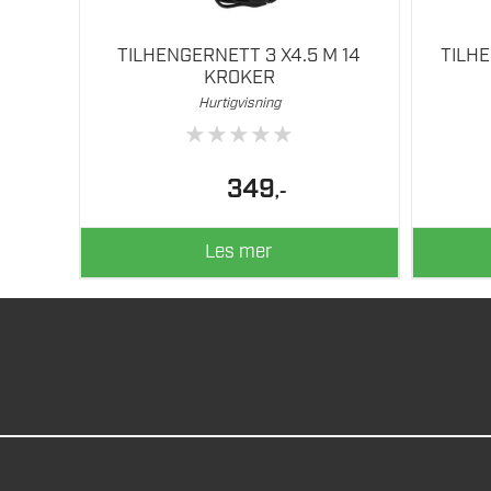
TILHENGERNETT 3 X4.5 M 14
TILH
KROKER
Hurtigvisning
★
★
★
★
★
349
,-
Les mer