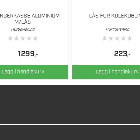
ENGERKASSE ALUMINIUM
LÅS FOR KULEKOBLI
M/LÅS
Hurtigvisning
Hurtigvisning
★
★
★
★
★
★
★
★
★
★
1299
223
,-
,-
Legg i handlekurv
Legg i handlekurv