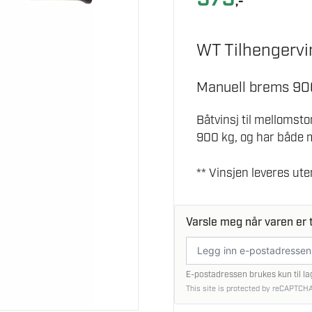
,-
WT Tilhengervi
Manuell brems 90
Båtvinsj til mellomst
900 kg, og har både m
** Vinsjen leveres ut
Varsle meg når varen er t
E-
postadresse
E-postadressen brukes kun til la
This site is protected by reCAPTCHA