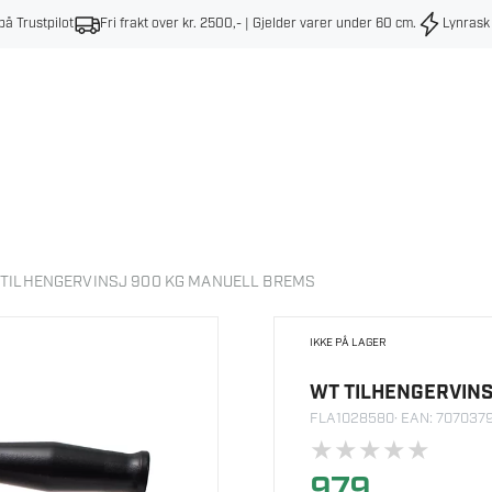
på Trustpilot
Fri frakt over kr. 2500,- | Gjelder varer under 60 cm
.
Lynrask
 TILHENGERVINSJ 900 KG MANUELL BREMS
IKKE PÅ LAGER
WT TILHENGERVIN
FLA1028580
· EAN: 70703
★
★
★
★
★
979