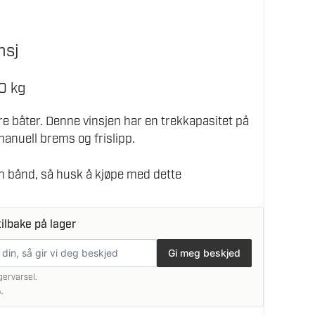
nsj
0 kg
ore båter. Denne vinsjen har en trekkapasitet på
anuell brems og frislipp.
en bånd, så husk å kjøpe med dette
ilbake på lager
Gi meg beskjed
gervarsel.
.