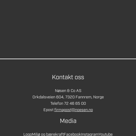
Kontakt oss
Nøsen & Co AS
Orkdalsveien 604, 7320 Fannrem, Norge
Telefon 72 46 65 00
Epost
firmapost@noesen.no
Media
Logo
Miljø og bærekraft
Facebook
Instagram
Youtube