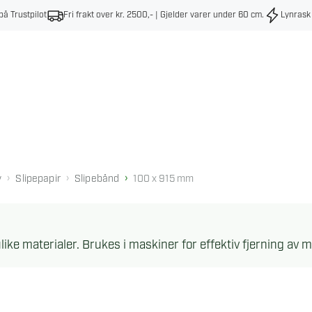
på Trustpilot
Fri frakt over kr. 2500,- | Gjelder varer under 60 cm
.
Lynrask
›
›
›
y
Slipepapir
Slipebånd
100 x 915 mm
like materialer. Brukes i maskiner for effektiv fjerning av m