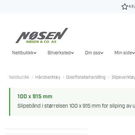
Hopp
4.9 
til
innhold
Nettbutikk
Bilverksted
Om oss
Min side
›
›
›
Nettbutikk
Håndverktøy
Overflatebehandling
Slipeverktø
100 x 915 mm
Slipebånd i størrelsen 100 x 915 mm for sliping av u