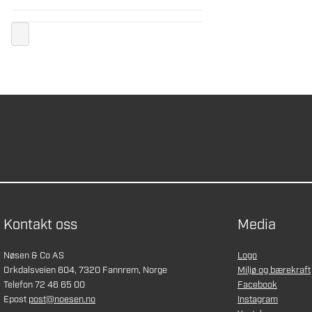
Kontakt oss
Media
Nøsen & Co AS
Logo
Orkdalsveien 604, 7320 Fannrem, Norge
Miljø og bærekraft
Telefon 72 46 65 00
Facebook
Epost
post@noesen.no
Instagram