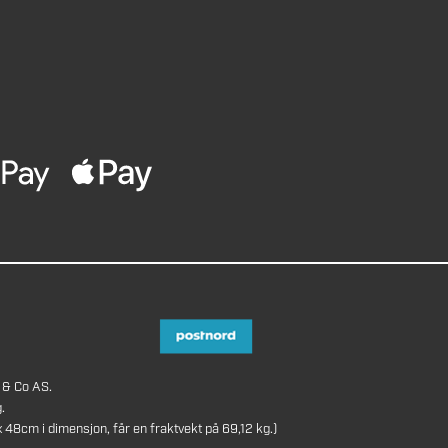
 & Co AS.
.
8cm i dimensjon, får en fraktvekt på 69,12 kg.)