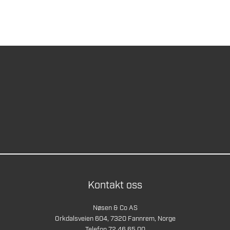
Kontakt oss
Nøsen & Co AS
Orkdalsveien 604, 7320 Fannrem, Norge
Telefon 72 46 65 00