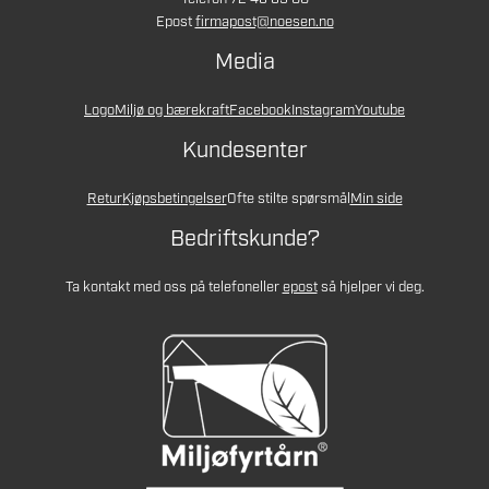
Epost
firmapost@noesen.no
Media
Logo
Miljø og bærekraft
Facebook
Instagram
Youtube
Kundesenter
Retur
Kjøpsbetingelser
Ofte stilte spørsmål
Min side
Bedriftskunde?
Ta kontakt med oss på telefon
eller
epost
så hjelper vi deg.