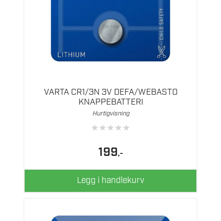
VARTA CR1/3N 3V DEFA/WEBASTO
KNAPPEBATTERI
Hurtigvisning
★
★
★
★
★
199
,-
Legg i handlekurv