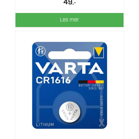
49
,-
Les mer