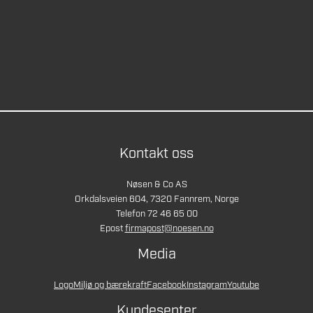
Kontakt oss
Nøsen & Co AS
Orkdalsveien 604, 7320 Fannrem, Norge
Telefon 72 46 65 00
Epost
firmapost@noesen.no
Media
Logo
Miljø og bærekraft
Facebook
Instagram
Youtube
Kundesenter