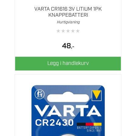
VARTA CR1616 3V LITIUM 1PK
KNAPPEBATTERI
Hurtigvisning
★
★
★
★
★
48
,-
Legg i handlekurv