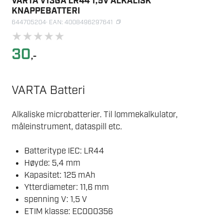
VARTA V13GA LR44 1,5V ALKALISK
KNAPPEBATTERI
644705204
· EAN: 4008496297641
★
★
★
★
★
30
,-
VARTA Batteri
Alkaliske microbatterier. Til lommekalkulator,
måleinstrument, dataspill etc.
Batteritype IEC: LR44
Høyde: 5,4 mm
Kapasitet: 125 mAh
Ytterdiameter: 11,6 mm
spenning V: 1,5 V
ETIM klasse: EC000356