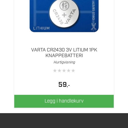
VARTA CR2430 3V LITIUM 1PK
KNAPPEBATTERI
Hurtigvisning
★
★
★
★
★
59
,-
Legg i handlekurv