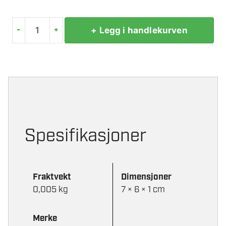
-
+
+ Legg i handlekurven
VARTA
V13GA
LR44
1,5V
ALKALISK
KNAPPEBATTERI
antall
Spesifikasjoner
Fraktvekt
Dimensjoner
0,005 kg
7 × 6 × 1 cm
Merke