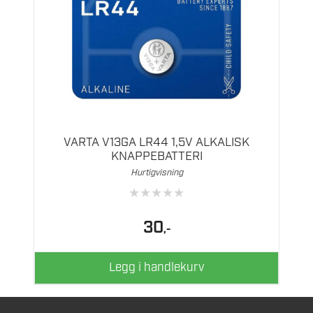
VARTA V13GA LR44 1,5V ALKALISK
KNAPPEBATTERI
Hurtigvisning
★
★
★
★
★
30
,-
Legg i handlekurv