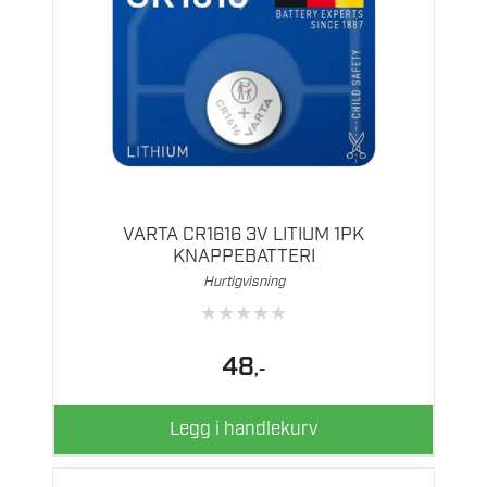
VARTA CR1616 3V LITIUM 1PK
KNAPPEBATTERI
Hurtigvisning
★
★
★
★
★
48
,-
Legg i handlekurv