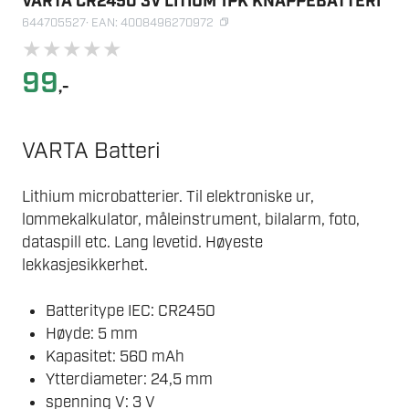
VARTA CR2450 3V LITIUM 1PK KNAPPEBATTERI
644705527
· EAN: 4008496270972
★
★
★
★
★
99
,-
VARTA Batteri
Lithium microbatterier. Til elektroniske ur,
lommekalkulator, måleinstrument, bilalarm, foto,
dataspill etc. Lang levetid. Høyeste
lekkasjesikkerhet.
Batteritype IEC: CR2450
Høyde: 5 mm
Kapasitet: 560 mAh
Ytterdiameter: 24,5 mm
spenning V: 3 V