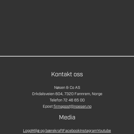
Kontakt oss
Nøsen & Co AS
Orkdalsveien 604, 7320 Fannrem, Norge
Telefon 72 46 65 00
Epost
firmapost@noesen.no
Media
Logo
Miljø og bærekraft
Facebook
Instagram
Youtube