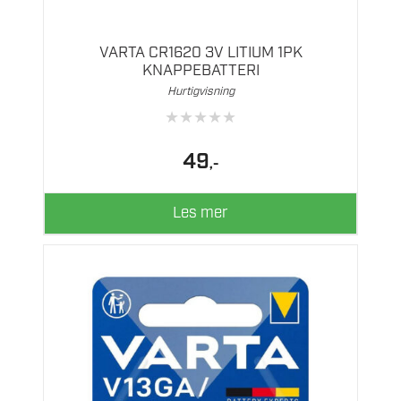
VARTA CR1620 3V LITIUM 1PK
KNAPPEBATTERI
Hurtigvisning
★
★
★
★
★
49
,-
Les mer