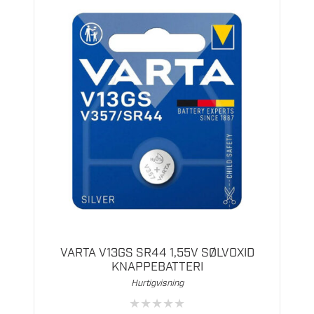
VARTA V13GS SR44 1,55V SØLVOXID
KNAPPEBATTERI
Hurtigvisning
★
★
★
★
★