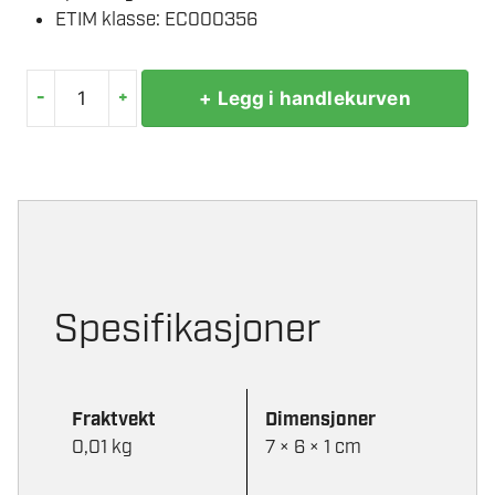
ETIM klasse: EC000356
-
+
+ Legg i handlekurven
VARTA
CR2450
3V
LITIUM
1PK
KNAPPEBATTERI
antall
Spesifikasjoner
Fraktvekt
Dimensjoner
0,01 kg
7 × 6 × 1 cm