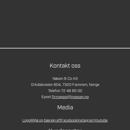
Kontakt oss
Nøsen & Co AS
Orkdalsveien 604, 7320 Fannrem, Norge
Telefon 72 46 65 00
Epost
firmapost@noesen.no
Media
Logo
Miljø og bærekraft
Facebook
Instagram
Youtube