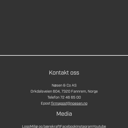
Kontakt oss
Nøsen & Co AS
Orkdalsveien 604, 7320 Fannrem, Norge
Telefon 72 46 65 00
Epost
firmapost@noesen.no
Media
Logo
Miljø og bærekraft
Facebook
Instagram
Youtube