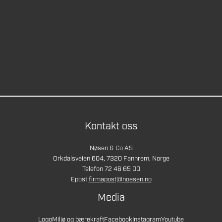
Kontakt oss
Nøsen & Co AS
Orkdalsveien 604, 7320 Fannrem, Norge
Telefon 72 46 65 00
Epost
firmapost@noesen.no
Media
Logo
Miljø og bærekraft
Facebook
Instagram
Youtube