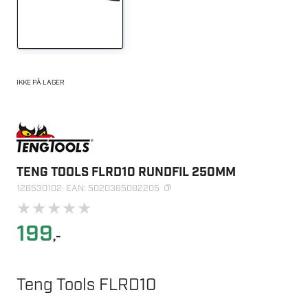
IKKE PÅ LAGER
TENG TOOLS FLRD10 RUNDFIL 250MM
128530102
· EAN: 5020385082205
★
★
★
★
★
199
,-
Teng Tools FLRD10