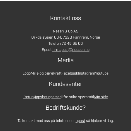
Kontakt oss
Nøsen & Co AS
Orkdalsveien 604, 7320 Fannrem, Norge
Telefon 72 46 65 00
Epost
firmapost@noesen.no
Media
Logo
Miljø og bærekraft
Facebook
Instagram
Youtube
Kundesenter
Retur
Kjøpsbetingelser
Ofte stilte spørsmål
Min side
Bedriftskunde?
Ta kontakt med oss på telefon
eller
epost
så hjelper vi deg.