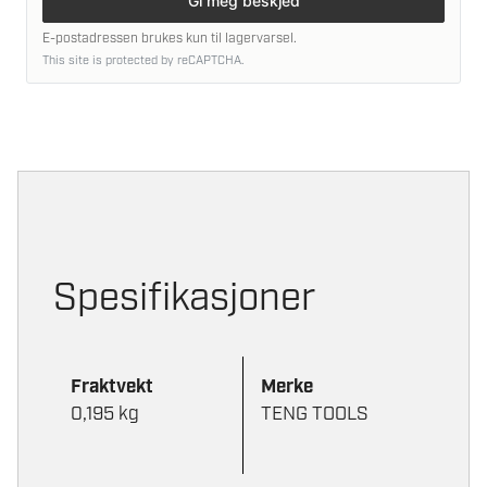
Gi meg beskjed
E-postadressen brukes kun til lagervarsel.
This site is protected by reCAPTCHA.
Spesifikasjoner
Fraktvekt
Merke
0,195 kg
TENG TOOLS