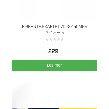
FIRKANTF.SKAFTET 7043-150MGR
Hurtigvisning
★
★
★
★
★
229
,-
Les mer