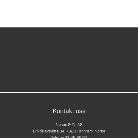
Kontakt oss
Nøsen & Co AS
Orkdalsveien 604, 7320 Fannrem, Norge
Telefon 72 46 65 00