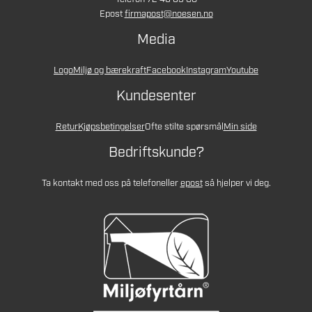
Epost
firmapost@noesen.no
Media
Logo
Miljø og bærekraft
Facebook
Instagram
Youtube
Kundesenter
Retur
Kjøpsbetingelser
Ofte stilte spørsmål
Min side
Bedriftskunde?
Ta kontakt med oss på telefon
eller
epost
så hjelper vi deg.