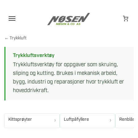
Hopp
til
innhold
← Trykkluft
Trykkluftsverktøy
Trykkluftsverktøy for oppgaver som skruing,
sliping og kutting. Brukes i mekanisk arbeid,
bygg, industri og reparasjoner hvor trykkluft er
hoveddrivkraft.
Kittsprøyter
Luftpåfyllere
Renblåsep