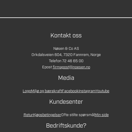
Kontakt oss
Nøsen & Co AS
Orkdalsveien 604, 7320 Fannrem, Norge
Telefon 72 46 65 00
Epost
firmapost@noesen.no
Media
Logo
Miljø og bærekraft
Facebook
Instagram
Youtube
Kundesenter
Retur
Kjøpsbetingelser
Ofte stilte spørsmål
Min side
Bedriftskunde?