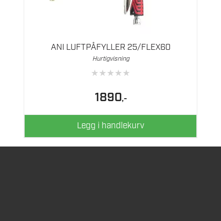
ANI LUFTPÅFYLLER 25/FLEX60
Hurtigvisning
★
★
★
★
★
1890
,-
Legg i handlekurv