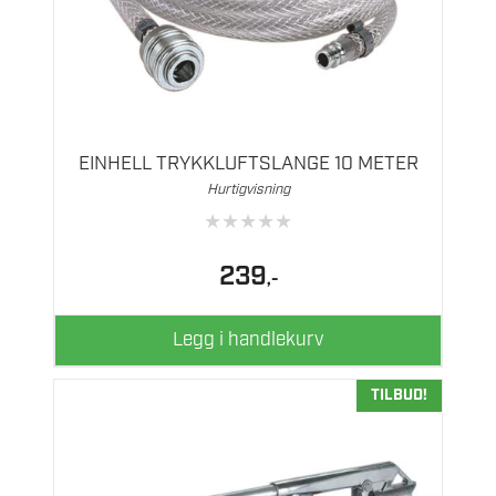
EINHELL TRYKKLUFTSLANGE 10 METER
Hurtigvisning
★
★
★
★
★
239
,-
Legg i handlekurv
TILBUD!