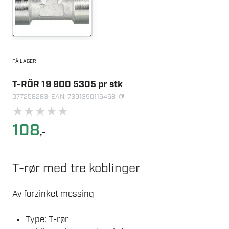
PÅ LAGER
T-RÖR 19 900 5305 pr stk
077258283
· EAN: 7391390116468
★
★
★
★
★
108
,-
T-rør med tre koblinger
Av forzinket messing
Type: T-rør