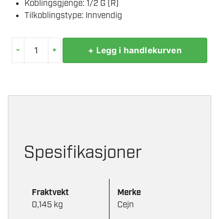
Koblingsgjenge: 1/2 G (R)
Tilkoblingstype: Innvendig
-
+
+ Legg i handlekurven
T-
RÖR
19
900
5305
pr
stk
antall
Spesifikasjoner
Fraktvekt
Merke
0,145 kg
Cejn