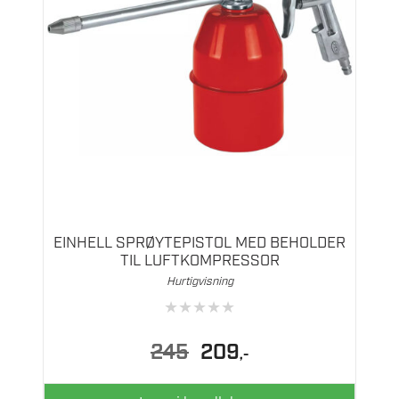
EINHELL SPRØYTEPISTOL MED BEHOLDER
TIL LUFTKOMPRESSOR
Hurtigvisning
★
★
★
★
★
Opprinnelig
Nåværende
245
209
,-
pris
pris
var:
er: