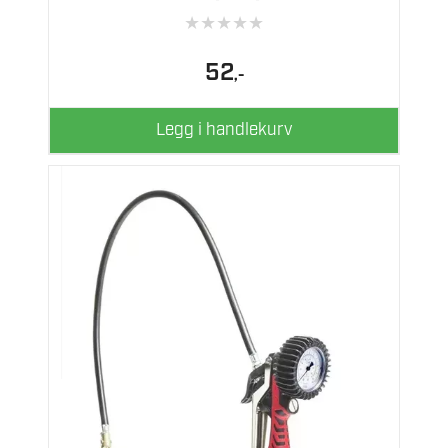
★
★
★
★
★
52
,-
Legg i handlekurv