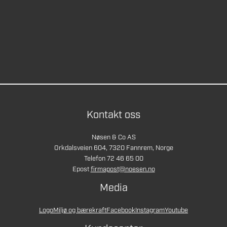
Kontakt oss
Nøsen & Co AS
Orkdalsveien 604, 7320 Fannrem, Norge
Telefon 72 46 65 00
Epost
firmapost@noesen.no
Media
Logo
Miljø og bærekraft
Facebook
Instagram
Youtube