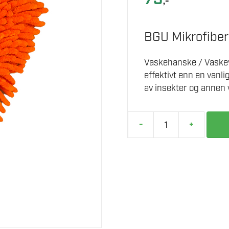
,-
BGU Mikrofiber
Vaskehanske / Vaskev
effektivt enn en vanli
av insekter og annen v
-
+
BGU
MIKROFIBER
VASKEVOTT
antall