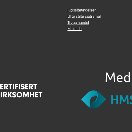
Kjøpsbetingelser
Ofte stilte spørsmål
Trygg handel
Min side