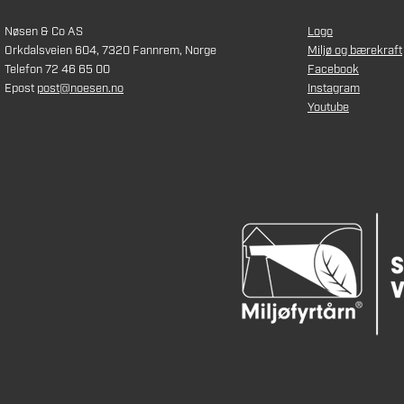
Nøsen & Co AS
Logo
Orkdalsveien 604, 7320 Fannrem, Norge
Miljø og bærekraft
Telefon 72 46 65 00
Facebook
Epost
post@noesen.no
Instagram
Youtube