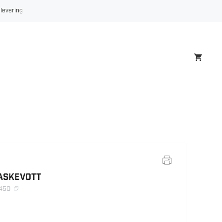
VASKEVOTT
 levering
antall
VASKEVOTT
0450