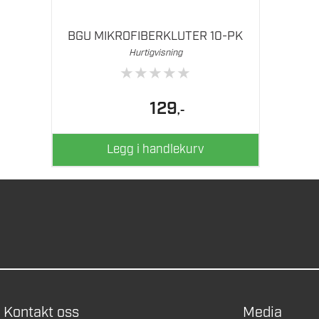
BGU MIKROFIBERKLUTER 10-PK
Hurtigvisning
★
★
★
★
★
129
,-
Legg i handlekurv
Kontakt oss
Media