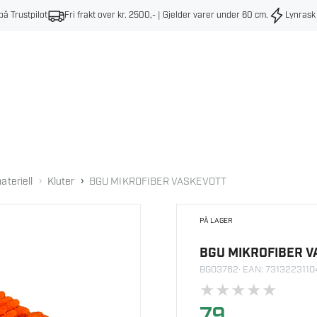
på Trustpilot
Fri frakt over kr. 2500,- | Gjelder varer under 60 cm
.
Lynrask
›
›
ateriell
Kluter
BGU MIKROFIBER VASKEVOTT
PÅ LAGER
BGU MIKROFIBER 
BG03762
· EAN: 731322311
★
★
★
★
★
79