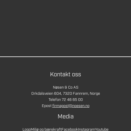
Kontakt oss
Nøsen & Co AS
Orkdalsveien 604, 7320 Fannrem, Norge
Telefon 72 46 65 00
Epost
firmapost@noesen.no
Media
Logo
Miljø og bærekraft
Facebook
Instagram
Youtube