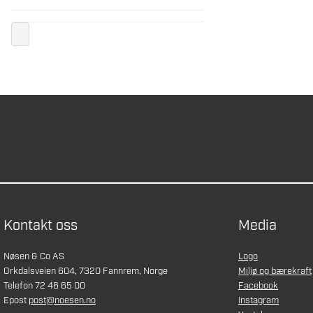
Kontakt oss
Media
Nøsen & Co AS
Logo
Orkdalsveien 604, 7320 Fannrem, Norge
Miljø og bærekraft
Telefon 72 46 65 00
Facebook
Epost
post@noesen.no
Instagram