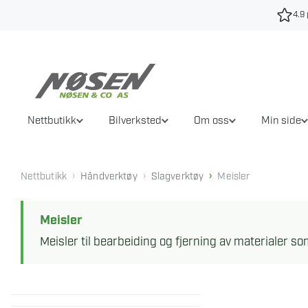
Hopp
4.9 
til
innhold
Nettbutikk
Bilverksted
Om oss
Min side
›
›
›
Nettbutikk
Håndverktøy
Slagverktøy
Meisler
Meisler
Meisler til bearbeiding og fjerning av materialer 