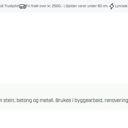
på Trustpilot
Fri frakt over kr. 2500,- | Gjelder varer under 60 cm
.
Lynrask
som stein, betong og metall. Brukes i byggearbeid, renoveri