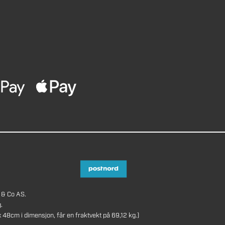
 & Co AS.
.
8cm i dimensjon, får en fraktvekt på 69,12 kg.)