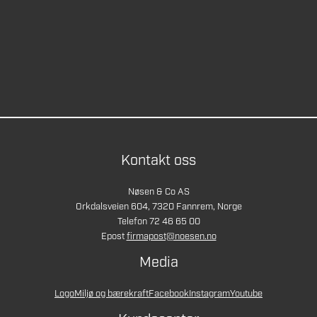
Kontakt oss
Nøsen & Co AS
Orkdalsveien 604, 7320 Fannrem, Norge
Telefon 72 46 65 00
Epost
firmapost@noesen.no
Media
Logo
Miljø og bærekraft
Facebook
Instagram
Youtube