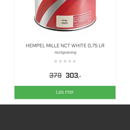
HEMPEL MILLE NCT WHITE 0,75 LR
Hurtigvisning
★
★
★
★
★
Opprinnelig
Nåværende
379
303
,-
pris
pris
var:
er:
379.
303.
Les mer