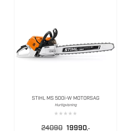
STIHL MS 500i-W MOTORSAG
Hurtigvisning
★
★
★
★
★
Opprinnelig
Nåværende
24090
19990
,-