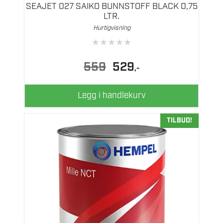
SEAJET 027 SAIKO BUNNSTOFF BLACK 0,75
LTR.
Hurtigvisning
★
★
★
★
★
Opprinnelig
Nåværende
559
529
,-
pris
pris
var:
er:
559.
529.
Legg i handlekurv
TILBUD!