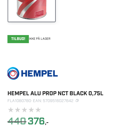
TILBUD!
IKKE PÅ LAGER
HEMPEL ALU PROP NCT BLACK 0,75L
FLA1080780
· EAN: 5709516027642
★
★
★
★
★
Opprinnelig
Nåværende
440
376
,-
pris
pris
var:
er: