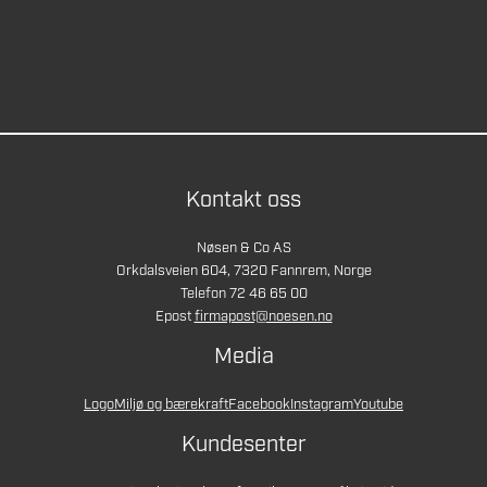
Kontakt oss
Nøsen & Co AS
Orkdalsveien 604, 7320 Fannrem, Norge
Telefon 72 46 65 00
Epost
firmapost@noesen.no
Media
Logo
Miljø og bærekraft
Facebook
Instagram
Youtube
Kundesenter