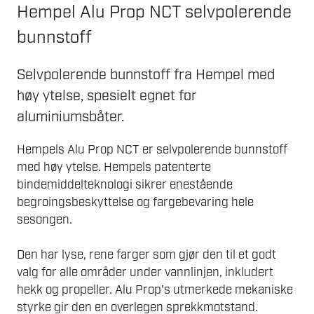
440.
376.
Hempel Alu Prop NCT selvpolerende
bunnstoff
Selvpolerende bunnstoff fra Hempel med
høy ytelse, spesielt egnet for
aluminiumsbåter.
Hempels Alu Prop NCT er selvpolerende bunnstoff
med høy ytelse. Hempels patenterte
bindemiddelteknologi sikrer enestående
begroingsbeskyttelse og fargebevaring hele
sesongen.
Den har lyse, rene farger som gjør den til et godt
valg for alle områder under vannlinjen, inkludert
hekk og propeller. Alu Prop’s utmerkede mekaniske
styrke gir den en overlegen sprekkmotstand.