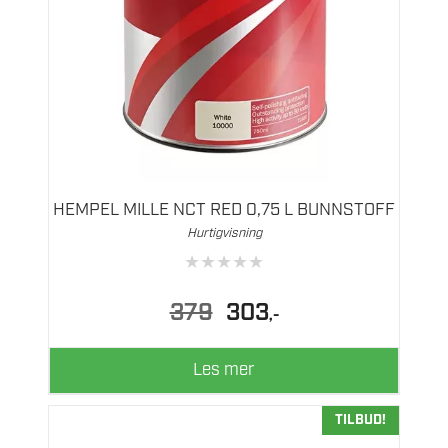
HEMPEL MILLE NCT RED 0,75 L BUNNSTOFF
Hurtigvisning
★
★
★
★
★
Opprinnelig
Nåværende
379
303
,-
pris
pris
var:
er:
379.
303.
Les mer
TILBUD!