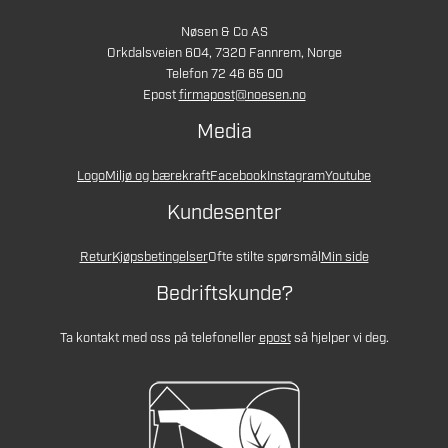
Nøsen & Co AS
Orkdalsveien 604, 7320 Fannrem, Norge
Telefon 72 46 65 00
Epost
firmapost@noesen.no
Media
Logo
Miljø og bærekraft
Facebook
Instagram
Youtube
Kundesenter
Retur
Kjøpsbetingelser
Ofte stilte spørsmål
Min side
Bedriftskunde?
Ta kontakt med oss på telefon
eller
epost
så hjelper vi deg.