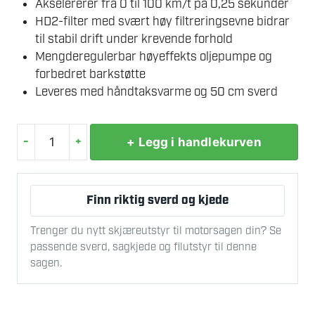
Akselererer fra 0 til 100 km/t på 0,25 sekunder
HD2-filter med svært høy filtreringsevne bidrar
til stabil drift under krevende forhold
Mengderegulerbar høyeffekts oljepumpe og
forbedret barkstøtte
Leveres med håndtaksvarme og 50 cm sverd
-
+
+ Legg i handlekurven
STIHL
MS
500i-
Finn riktig sverd og kjede
W
MOTORSAG
Trenger du nytt skjæreutstyr til motorsagen din? Se
antall
passende sverd, sagkjede og filutstyr til denne
sagen.