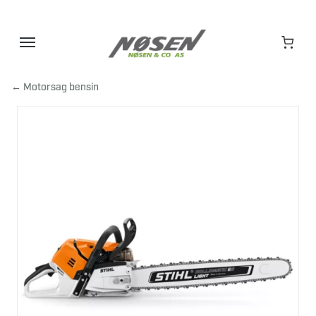
Hopp
til
innhold
← Motorsag bensin