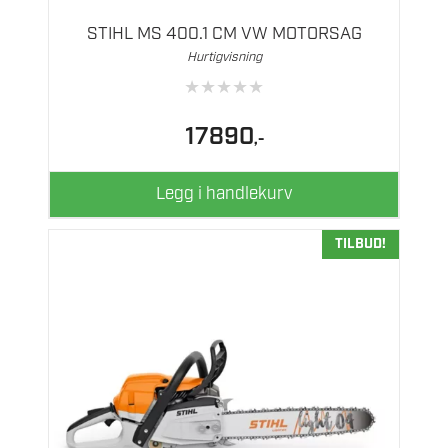
STIHL MS 400.1 CM VW MOTORSAG
Hurtigvisning
★
★
★
★
★
17890
,-
Legg i handlekurv
TILBUD!