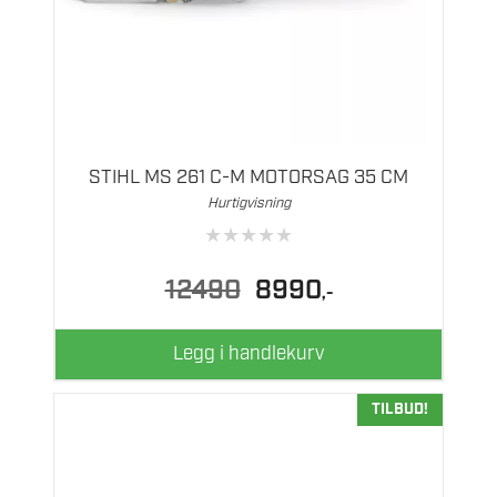
STIHL MS 261 C-M MOTORSAG 35 CM
Hurtigvisning
★
★
★
★
★
Opprinnelig
Nåværende
12490
8990
,-
pris
pris
var:
er:
12490.
8990.
Legg i handlekurv
TILBUD!