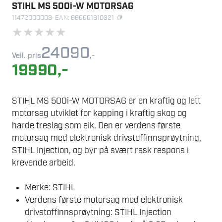
STIHL MS 500i-W MOTORSAG
11472000003
· EAN: 886661810321
★
★
★
★
★
24090
Veil. pris
,-
19990
,-
STIHL MS 500i-W MOTORSAG er en kraftig og lett
motorsag utviklet for kapping i kraftig skog og
harde treslag som eik. Den er verdens første
motorsag med elektronisk drivstoffinnsprøytning,
STIHL Injection, og byr på svært rask respons i
krevende arbeid.
Merke: STIHL
Verdens første motorsag med elektronisk
drivstoffinnsprøytning: STIHL Injection