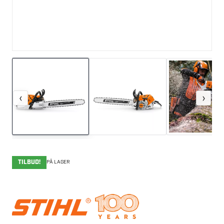
‹
›
TILBUD!
PÅ LAGER