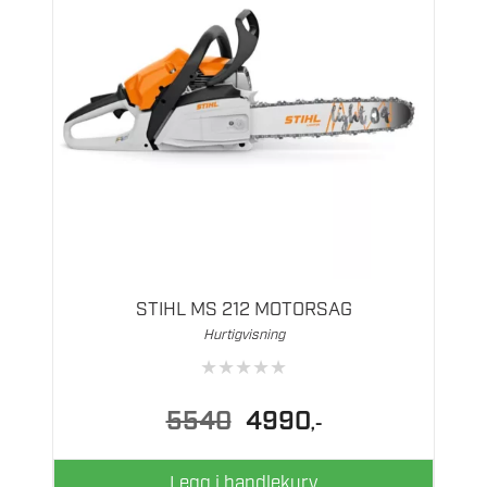
STIHL MS 212 MOTORSAG
Hurtigvisning
★
★
★
★
★
Opprinnelig
Nåværende
5540
4990
,-
pris
pris
var:
er:
5540.
4990.
Legg i handlekurv